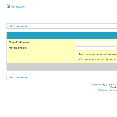
Connexion
Index du forum
Nom d’utilisateur:
Mot de passe:
Me connecter automatiquement 
Cacher mon statut en ligne pou
Index du forum
Powered by
phpBB
©
Tradu
Création de sit