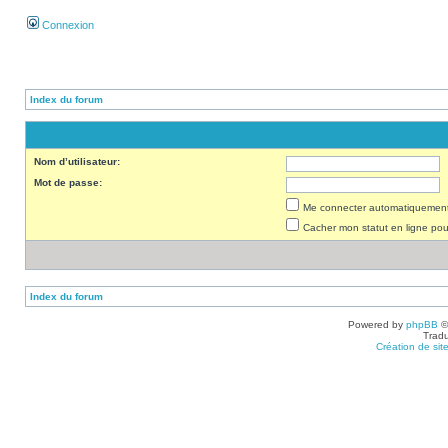
Connexion
Index du forum
Nom d’utilisateur:
Mot de passe:
Me connecter automatiquement 
Cacher mon statut en ligne pou
Index du forum
Powered by
phpBB
©
Tradu
Création de sit