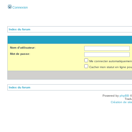
Connexion
Index du forum
Nom d’utilisateur:
Mot de passe:
Me connecter automatiquement 
Cacher mon statut en ligne pou
Index du forum
Powered by
phpBB
©
Tradu
Création de sit