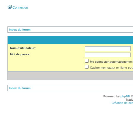
Connexion
Index du forum
Nom d’utilisateur:
Mot de passe:
Me connecter automatiquement 
Cacher mon statut en ligne pou
Index du forum
Powered by
phpBB
©
Tradu
Création de sit