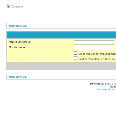
Connexion
Index du forum
Nom d’utilisateur:
Mot de passe:
Me connecter automatiquement 
Cacher mon statut en ligne pou
Index du forum
Powered by
phpBB
©
Tradu
Création de sit