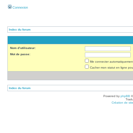
Connexion
Index du forum
Nom d’utilisateur:
Mot de passe:
Me connecter automatiquement 
Cacher mon statut en ligne pou
Index du forum
Powered by
phpBB
©
Tradu
Création de sit