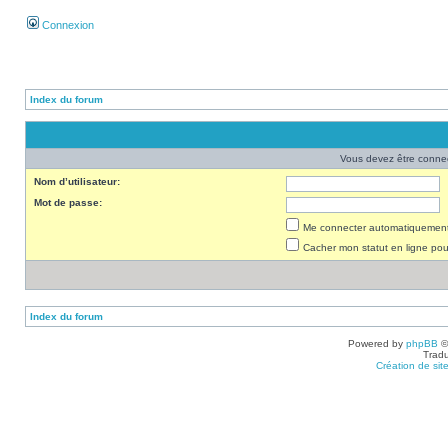
Connexion
Index du forum
Vous devez être connec
Nom d’utilisateur:
Mot de passe:
Me connecter automatiquement 
Cacher mon statut en ligne pou
Index du forum
Powered by
phpBB
©
Tradu
Création de sit