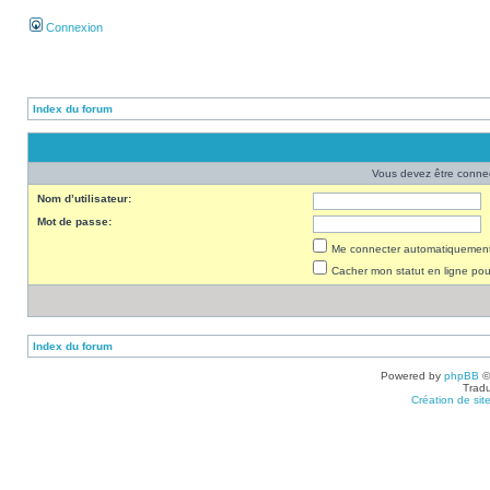
Connexion
Index du forum
Vous devez être connec
Nom d’utilisateur:
Mot de passe:
Me connecter automatiquement 
Cacher mon statut en ligne pou
Index du forum
Powered by
phpBB
©
Tradu
Création de sit