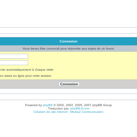
Connexion
Vous devez être connecté pour répondre aux sujets de ce forum.
ter automatiquement à chaque visite
n statut en ligne pour cette session
Powered by
phpBB
© 2000, 2002, 2005, 2007 phpBB Group
Traduction par:
phpBB-fr.com
Création de site internet - MediaZ Communication