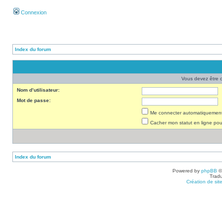
Connexion
Index du forum
Vous devez être 
Nom d’utilisateur:
Mot de passe:
Me connecter automatiquement 
Cacher mon statut en ligne pou
Index du forum
Powered by
phpBB
©
Tradu
Création de sit