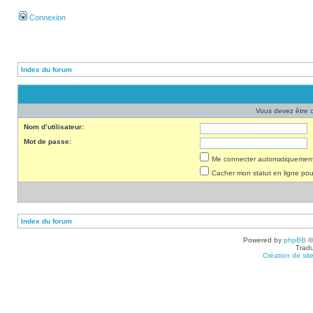
Connexion
Index du forum
Vous devez être 
Nom d’utilisateur:
Mot de passe:
Me connecter automatiquement 
Cacher mon statut en ligne pou
Index du forum
Powered by
phpBB
©
Tradu
Création de sit