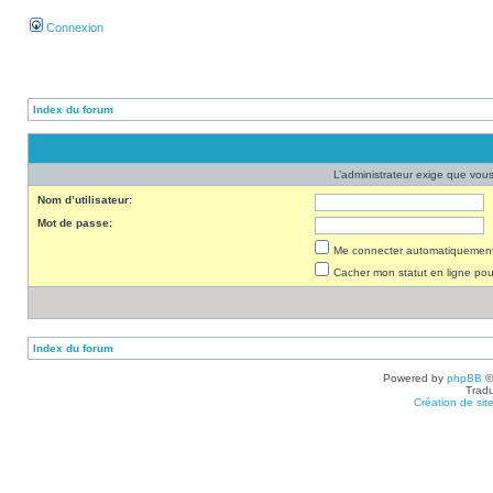
Connexion
Index du forum
L’administrateur exige que vous 
Nom d’utilisateur:
Mot de passe:
Me connecter automatiquement 
Cacher mon statut en ligne pou
Index du forum
Powered by
phpBB
©
Tradu
Création de sit