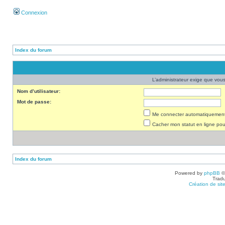
Connexion
Index du forum
L’administrateur exige que vous 
Nom d’utilisateur:
Mot de passe:
Me connecter automatiquement 
Cacher mon statut en ligne pou
Index du forum
Powered by
phpBB
©
Tradu
Création de sit