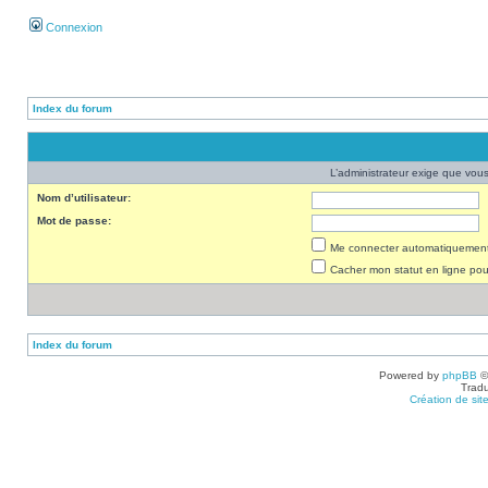
Connexion
Index du forum
L’administrateur exige que vous 
Nom d’utilisateur:
Mot de passe:
Me connecter automatiquement 
Cacher mon statut en ligne pou
Index du forum
Powered by
phpBB
©
Tradu
Création de sit