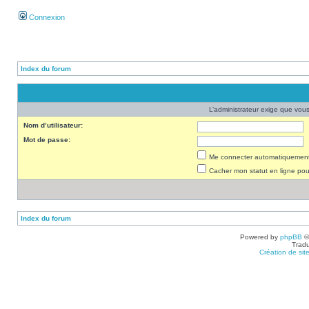
Connexion
Index du forum
L’administrateur exige que vous 
Nom d’utilisateur:
Mot de passe:
Me connecter automatiquement 
Cacher mon statut en ligne pou
Index du forum
Powered by
phpBB
©
Tradu
Création de sit