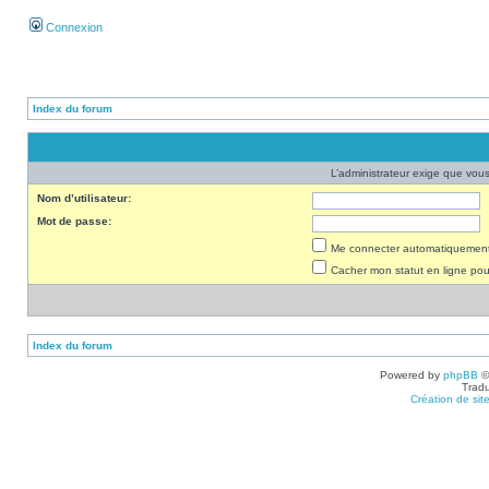
Connexion
Index du forum
L’administrateur exige que vous 
Nom d’utilisateur:
Mot de passe:
Me connecter automatiquement 
Cacher mon statut en ligne pou
Index du forum
Powered by
phpBB
©
Tradu
Création de sit