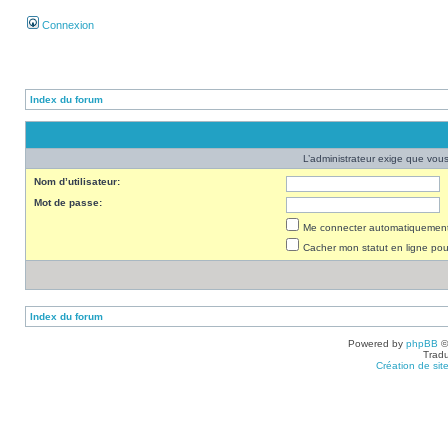
Connexion
Index du forum
L’administrateur exige que vous 
Nom d’utilisateur:
Mot de passe:
Me connecter automatiquement 
Cacher mon statut en ligne pou
Index du forum
Powered by
phpBB
©
Tradu
Création de sit