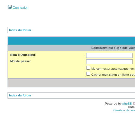
Connexion
Index du forum
L’administrateur exige que vous 
Nom d’utilisateur:
Mot de passe:
Me connecter automatiquement 
Cacher mon statut en ligne pou
Index du forum
Powered by
phpBB
©
Tradu
Création de sit