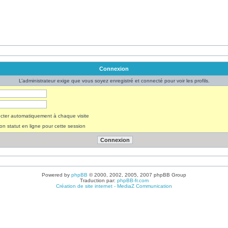
Connexion
L’administrateur exige que vous soyez enregistré et connecté pour voir les profils.
ter automatiquement à chaque visite
n statut en ligne pour cette session
Powered by
phpBB
© 2000, 2002, 2005, 2007 phpBB Group
Traduction par:
phpBB-fr.com
Création de site internet - MediaZ Communication