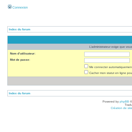
Connexion
Index du forum
L’administrateur exige que vous 
Nom d’utilisateur:
Mot de passe:
Me connecter automatiquement 
Cacher mon statut en ligne pou
Index du forum
Powered by
phpBB
©
Tradu
Création de sit