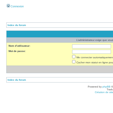
Connexion
Index du forum
L’administrateur exige que vous 
Nom d’utilisateur:
Mot de passe:
Me connecter automatiquement 
Cacher mon statut en ligne pou
Index du forum
Powered by
phpBB
©
Tradu
Création de sit