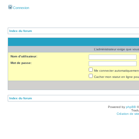
Connexion
Index du forum
L’administrateur exige que vous 
Nom d’utilisateur:
Mot de passe:
Me connecter automatiquement 
Cacher mon statut en ligne pou
Index du forum
Powered by
phpBB
©
Tradu
Création de sit