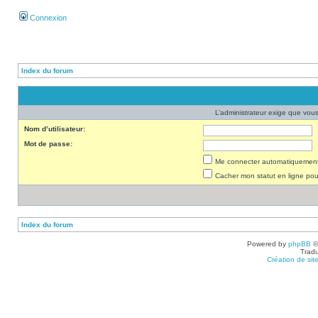
Connexion
Index du forum
L’administrateur exige que vous 
Nom d’utilisateur:
Mot de passe:
Me connecter automatiquement 
Cacher mon statut en ligne pou
Index du forum
Powered by
phpBB
©
Tradu
Création de sit