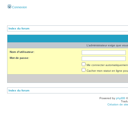
Connexion
Index du forum
L’administrateur exige que vous 
Nom d’utilisateur:
Mot de passe:
Me connecter automatiquement 
Cacher mon statut en ligne pou
Index du forum
Powered by
phpBB
©
Tradu
Création de sit