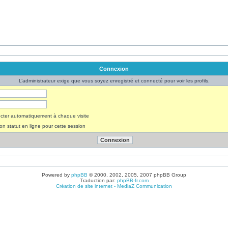
Connexion
L’administrateur exige que vous soyez enregistré et connecté pour voir les profils.
ter automatiquement à chaque visite
n statut en ligne pour cette session
Powered by
phpBB
© 2000, 2002, 2005, 2007 phpBB Group
Traduction par:
phpBB-fr.com
Création de site internet - MediaZ Communication