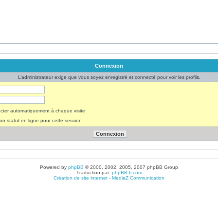
Connexion
L’administrateur exige que vous soyez enregistré et connecté pour voir les profils.
ter automatiquement à chaque visite
n statut en ligne pour cette session
Powered by
phpBB
© 2000, 2002, 2005, 2007 phpBB Group
Traduction par:
phpBB-fr.com
Création de site internet - MediaZ Communication