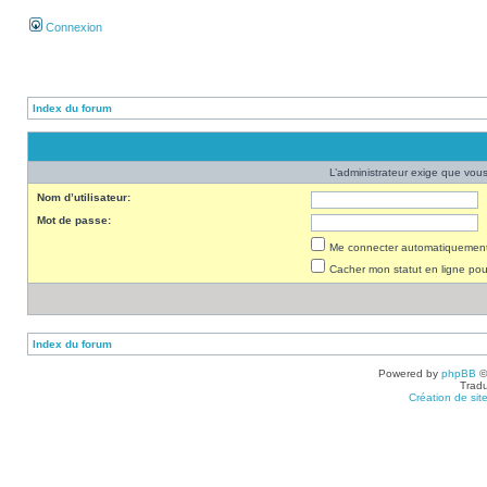
Connexion
Index du forum
L’administrateur exige que vous 
Nom d’utilisateur:
Mot de passe:
Me connecter automatiquement 
Cacher mon statut en ligne pou
Index du forum
Powered by
phpBB
©
Tradu
Création de sit