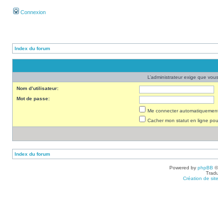
Connexion
Index du forum
L’administrateur exige que vous 
Nom d’utilisateur:
Mot de passe:
Me connecter automatiquement 
Cacher mon statut en ligne pou
Index du forum
Powered by
phpBB
©
Tradu
Création de sit