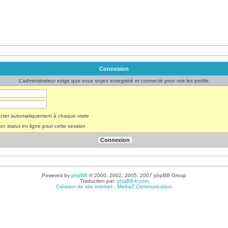
Connexion
L’administrateur exige que vous soyez enregistré et connecté pour voir les profils.
ter automatiquement à chaque visite
n statut en ligne pour cette session
Powered by
phpBB
© 2000, 2002, 2005, 2007 phpBB Group
Traduction par:
phpBB-fr.com
Création de site internet - MediaZ Communication