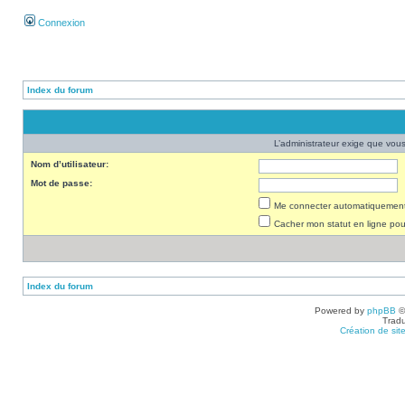
Connexion
Index du forum
L’administrateur exige que vous 
Nom d’utilisateur:
Mot de passe:
Me connecter automatiquement 
Cacher mon statut en ligne pou
Index du forum
Powered by
phpBB
©
Tradu
Création de sit