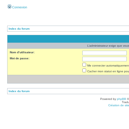
Connexion
Index du forum
L’administrateur exige que vous 
Nom d’utilisateur:
Mot de passe:
Me connecter automatiquement 
Cacher mon statut en ligne pou
Index du forum
Powered by
phpBB
©
Tradu
Création de sit