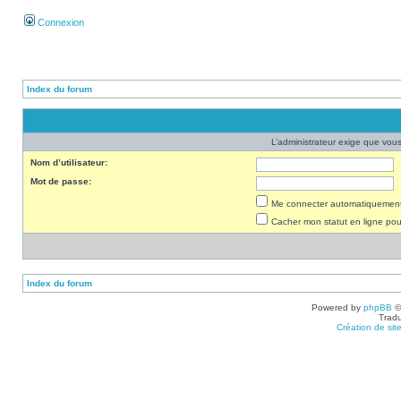
Connexion
Index du forum
L’administrateur exige que vous 
Nom d’utilisateur:
Mot de passe:
Me connecter automatiquement 
Cacher mon statut en ligne pou
Index du forum
Powered by
phpBB
©
Tradu
Création de sit