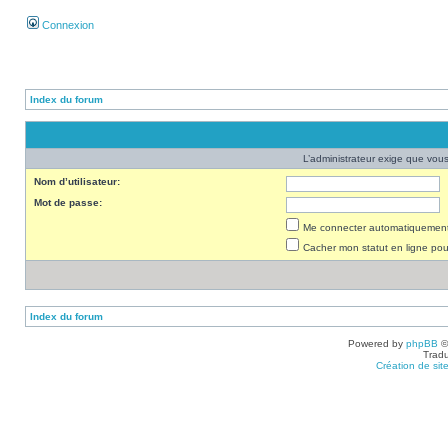
Connexion
Index du forum
L’administrateur exige que vous 
Nom d’utilisateur:
Mot de passe:
Me connecter automatiquement 
Cacher mon statut en ligne pou
Index du forum
Powered by
phpBB
©
Tradu
Création de sit