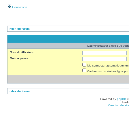
Connexion
Index du forum
L’administrateur exige que vous 
Nom d’utilisateur:
Mot de passe:
Me connecter automatiquement 
Cacher mon statut en ligne pou
Index du forum
Powered by
phpBB
©
Tradu
Création de sit