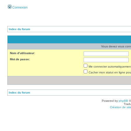
Connexion
Index du forum
Vous devez vous conne
Nom d’utilisateur:
Mot de passe:
Me connecter automatiquement 
Cacher mon statut en ligne pou
Index du forum
Powered by
phpBB
©
Tradu
Création de sit