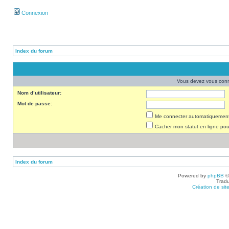
Connexion
Index du forum
Vous devez vous conne
Nom d’utilisateur:
Mot de passe:
Me connecter automatiquement 
Cacher mon statut en ligne pou
Index du forum
Powered by
phpBB
©
Tradu
Création de sit