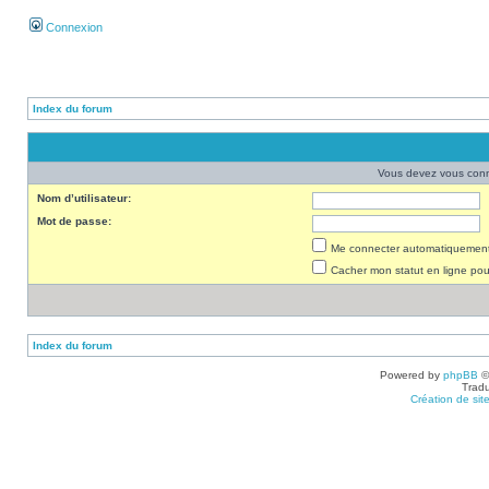
Connexion
Index du forum
Vous devez vous conne
Nom d’utilisateur:
Mot de passe:
Me connecter automatiquement 
Cacher mon statut en ligne pou
Index du forum
Powered by
phpBB
©
Tradu
Création de sit