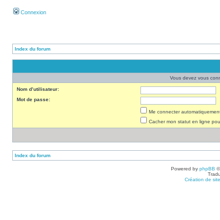
Connexion
Index du forum
Vous devez vous conne
Nom d’utilisateur:
Mot de passe:
Me connecter automatiquement 
Cacher mon statut en ligne pou
Index du forum
Powered by
phpBB
©
Tradu
Création de sit