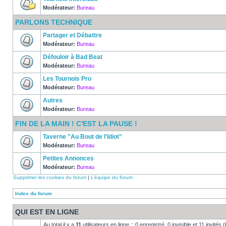
Modérateur:
Bureau
PARLONS TECHNIQUE
Partager et Débattre
Modérateur:
Bureau
Défouloir à Bad Beat
Modérateur:
Bureau
Les Tournois Pro
Modérateur:
Bureau
Autres
Modérateur:
Bureau
FIN DE LA MAIN ! C'EST LA PAUSE !
Taverne "Au Bout de l'Idiot"
Modérateur:
Bureau
Petites Annonces
Modérateur:
Bureau
Supprimer les cookies du forum
|
L’équipe du forum
Index du forum
QUI EST EN LIGNE
Au total il y a
11
utilisateurs en ligne :: 0 enregistré, 0 invisible et 11 invité