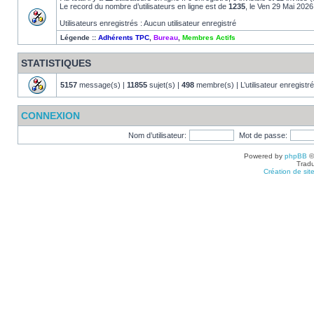
Le record du nombre d’utilisateurs en ligne est de
1235
, le Ven 29 Mai 2026
Utilisateurs enregistrés : Aucun utilisateur enregistré
Légende ::
Adhérents TPC
,
Bureau
,
Membres Actifs
STATISTIQUES
5157
message(s) |
11855
sujet(s) |
498
membre(s) | L’utilisateur enregistré
CONNEXION
Nom d’utilisateur:
Mot de passe:
Powered by
phpBB
©
Tradu
Création de sit