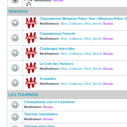
Modérateur:
Bureau
WINAMAX
Championnat Winamax Poker Tour / Winamax Poker 
Modérateurs:
Wina_Guillaume
,
Wina_Benoît
,
Bureau
Championnat Freeroll
Modérateurs:
Wina_Guillaume
,
Wina_Benoît
,
Bureau
Challenges Interclubs
Modérateurs:
Wina_Guillaume
,
Wina_Benoît
,
Bureau
Le Coin des Parieurs
Modérateurs:
Wina_Guillaume
,
Wina_Benoît
,
Bureau
Actualités
Modérateurs:
Wina_Guillaume
,
Wina_Benoît
,
Bureau
LES TOURNOIS
Championnat Live et Calendrier
Modérateur:
Bureau
Tournois Saisonniers
Modérateur:
Bureau
Tournois Interclubs