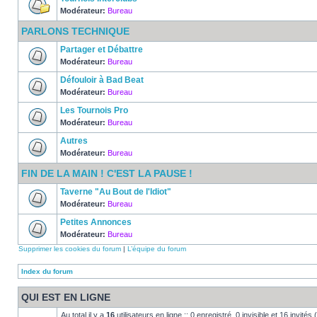
Modérateur:
Bureau
PARLONS TECHNIQUE
Partager et Débattre
Modérateur:
Bureau
Défouloir à Bad Beat
Modérateur:
Bureau
Les Tournois Pro
Modérateur:
Bureau
Autres
Modérateur:
Bureau
FIN DE LA MAIN ! C'EST LA PAUSE !
Taverne "Au Bout de l'Idiot"
Modérateur:
Bureau
Petites Annonces
Modérateur:
Bureau
Supprimer les cookies du forum
|
L’équipe du forum
Index du forum
QUI EST EN LIGNE
Au total il y a
16
utilisateurs en ligne :: 0 enregistré, 0 invisible et 16 invité