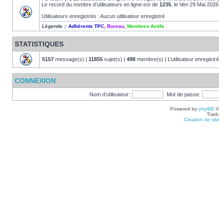
Le record du nombre d’utilisateurs en ligne est de
1235
, le Ven 29 Mai 2026
Utilisateurs enregistrés : Aucun utilisateur enregistré
Légende ::
Adhérents TPC
,
Bureau
,
Membres Actifs
STATISTIQUES
5157
message(s) |
11855
sujet(s) |
498
membre(s) | L’utilisateur enregistré
CONNEXION
Nom d’utilisateur:
Mot de passe:
Powered by
phpBB
©
Tradu
Création de sit