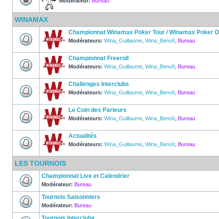
Modérateur:
Bureau
WINAMAX
Championnat Winamax Poker Tour / Winamax Poker 
Modérateurs:
Wina_Guillaume
,
Wina_Benoît
,
Bureau
Championnat Freeroll
Modérateurs:
Wina_Guillaume
,
Wina_Benoît
,
Bureau
Challenges Interclubs
Modérateurs:
Wina_Guillaume
,
Wina_Benoît
,
Bureau
Le Coin des Parieurs
Modérateurs:
Wina_Guillaume
,
Wina_Benoît
,
Bureau
Actualités
Modérateurs:
Wina_Guillaume
,
Wina_Benoît
,
Bureau
LES TOURNOIS
Championnat Live et Calendrier
Modérateur:
Bureau
Tournois Saisonniers
Modérateur:
Bureau
Tournois Interclubs