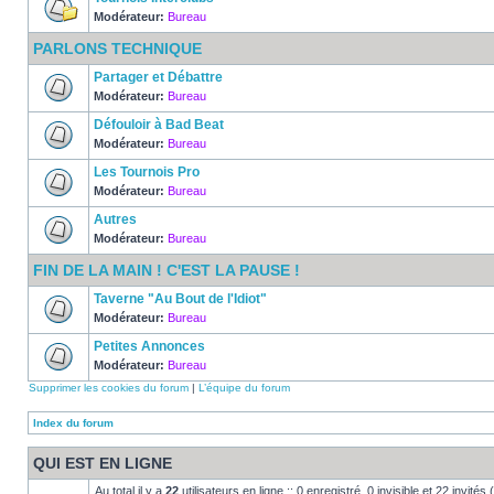
Modérateur:
Bureau
PARLONS TECHNIQUE
Partager et Débattre
Modérateur:
Bureau
Défouloir à Bad Beat
Modérateur:
Bureau
Les Tournois Pro
Modérateur:
Bureau
Autres
Modérateur:
Bureau
FIN DE LA MAIN ! C'EST LA PAUSE !
Taverne "Au Bout de l'Idiot"
Modérateur:
Bureau
Petites Annonces
Modérateur:
Bureau
Supprimer les cookies du forum
|
L’équipe du forum
Index du forum
QUI EST EN LIGNE
Au total il y a
22
utilisateurs en ligne :: 0 enregistré, 0 invisible et 22 invité