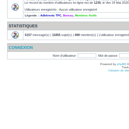
Le record du nombre d’utilisateurs en ligne est de
1235
, le Ven 29 Mai 2026
Utilisateurs enregistrés : Aucun utilisateur enregistré
Légende ::
Adhérents TPC
,
Bureau
,
Membres Actifs
STATISTIQUES
5157
message(s) |
11855
sujet(s) |
498
membre(s) | L’utilisateur enregistré
CONNEXION
Nom d’utilisateur:
Mot de passe:
Powered by
phpBB
©
Tradu
Création de sit