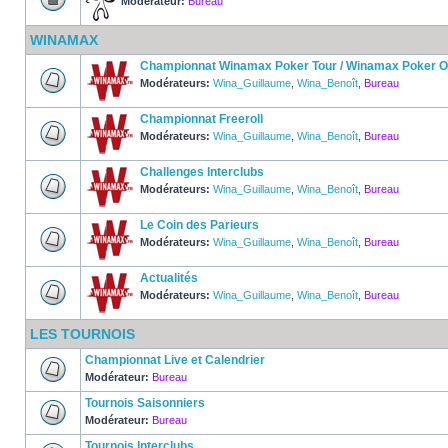
Modérateur:
Bureau
WINAMAX
Championnat Winamax Poker Tour / Winamax Poker 
Modérateurs:
Wina_Guillaume
,
Wina_Benoît
,
Bureau
Championnat Freeroll
Modérateurs:
Wina_Guillaume
,
Wina_Benoît
,
Bureau
Challenges Interclubs
Modérateurs:
Wina_Guillaume
,
Wina_Benoît
,
Bureau
Le Coin des Parieurs
Modérateurs:
Wina_Guillaume
,
Wina_Benoît
,
Bureau
Actualités
Modérateurs:
Wina_Guillaume
,
Wina_Benoît
,
Bureau
LES TOURNOIS
Championnat Live et Calendrier
Modérateur:
Bureau
Tournois Saisonniers
Modérateur:
Bureau
Tournois Interclubs