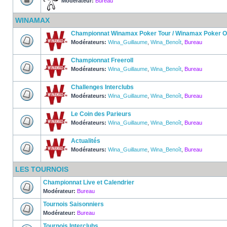
Modérateur:
Bureau
WINAMAX
Championnat Winamax Poker Tour / Winamax Poker 
Modérateurs:
Wina_Guillaume
,
Wina_Benoît
,
Bureau
Championnat Freeroll
Modérateurs:
Wina_Guillaume
,
Wina_Benoît
,
Bureau
Challenges Interclubs
Modérateurs:
Wina_Guillaume
,
Wina_Benoît
,
Bureau
Le Coin des Parieurs
Modérateurs:
Wina_Guillaume
,
Wina_Benoît
,
Bureau
Actualités
Modérateurs:
Wina_Guillaume
,
Wina_Benoît
,
Bureau
LES TOURNOIS
Championnat Live et Calendrier
Modérateur:
Bureau
Tournois Saisonniers
Modérateur:
Bureau
Tournois Interclubs