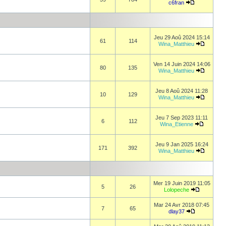
c6fran
Jeu 29 Aoû 2024 15:14
61
114
Wina_Matthieu
Ven 14 Juin 2024 14:06
80
135
Wina_Matthieu
Jeu 8 Aoû 2024 11:28
10
129
Wina_Matthieu
Jeu 7 Sep 2023 11:11
6
112
Wina_Etienne
Jeu 9 Jan 2025 16:24
171
392
Wina_Matthieu
Mer 19 Juin 2019 11:05
5
26
Lolopeche
Mar 24 Avr 2018 07:45
7
65
dlay37