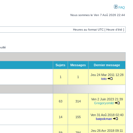
FAQ
Nous sommes le Ven 7 Aoû 2026 22:44
Heures au format UTC [ Heure d’été ]
uillé
Sujets
Messages
Dernier message
Jeu 24 Mar 2011 12:28
1
1
toto
Ven 2 Juin 2023 21:39
63
314
Gregoryomild
Ven 31 Aoû 2018 02:40
14
155
batpokman
Jeu 26 Avr 2018 09:11
59
784