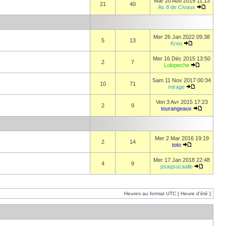
Mar 20 Aoû 2019 11:13
21
40
As 8 de Civaux
Mer 26 Jan 2022 09:38
5
13
Kreu
Mer 16 Déc 2015 13:50
2
7
Lolopeche
Sam 11 Nov 2017 00:34
10
71
mirage
Ven 3 Avr 2015 17:23
2
9
tourangeaux
Mer 2 Mar 2016 19:19
2
14
toto
Mer 17 Jan 2018 22:48
4
9
psaqsucaalle
Heures au format UTC [ Heure d’été ]