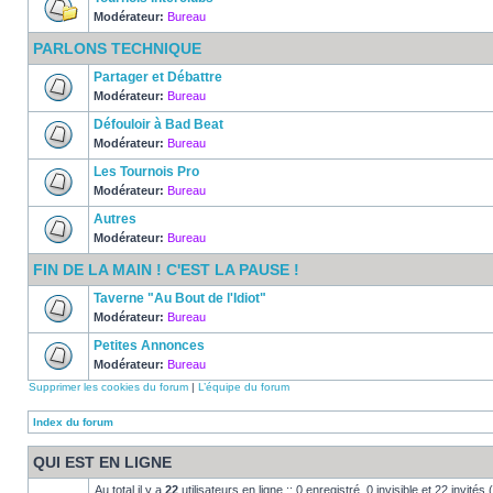
Modérateur:
Bureau
PARLONS TECHNIQUE
Partager et Débattre
Modérateur:
Bureau
Défouloir à Bad Beat
Modérateur:
Bureau
Les Tournois Pro
Modérateur:
Bureau
Autres
Modérateur:
Bureau
FIN DE LA MAIN ! C'EST LA PAUSE !
Taverne "Au Bout de l'Idiot"
Modérateur:
Bureau
Petites Annonces
Modérateur:
Bureau
Supprimer les cookies du forum
|
L’équipe du forum
Index du forum
QUI EST EN LIGNE
Au total il y a
22
utilisateurs en ligne :: 0 enregistré, 0 invisible et 22 invité