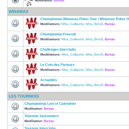
Modérateur:
Bureau
WINAMAX
Championnat Winamax Poker Tour / Winamax Poker 
Modérateurs:
Wina_Guillaume
,
Wina_Benoît
,
Bureau
Championnat Freeroll
Modérateurs:
Wina_Guillaume
,
Wina_Benoît
,
Bureau
Challenges Interclubs
Modérateurs:
Wina_Guillaume
,
Wina_Benoît
,
Bureau
Le Coin des Parieurs
Modérateurs:
Wina_Guillaume
,
Wina_Benoît
,
Bureau
Actualités
Modérateurs:
Wina_Guillaume
,
Wina_Benoît
,
Bureau
LES TOURNOIS
Championnat Live et Calendrier
Modérateur:
Bureau
Tournois Saisonniers
Modérateur:
Bureau
Tournois Interclubs