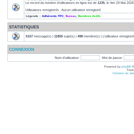
Le record du nombre d’utilisateurs en ligne est de
1235
, le Ven 29 Mai 2026
Utilisateurs enregistrés : Aucun utilisateur enregistré
Légende ::
Adhérents TPC
,
Bureau
,
Membres Actifs
STATISTIQUES
5157
message(s) |
11855
sujet(s) |
498
membre(s) | L’utilisateur enregistré
CONNEXION
Nom d’utilisateur:
Mot de passe:
Powered by
phpBB
©
Tradu
Création de sit