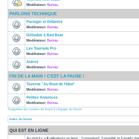
Modérateur:
Bureau
PARLONS TECHNIQUE
Partager et Débattre
Modérateur:
Bureau
Défouloir à Bad Beat
Modérateur:
Bureau
Les Tournois Pro
Modérateur:
Bureau
Autres
Modérateur:
Bureau
FIN DE LA MAIN ! C'EST LA PAUSE !
Taverne "Au Bout de l'Idiot"
Modérateur:
Bureau
Petites Annonces
Modérateur:
Bureau
Supprimer les cookies du forum
|
L’équipe du forum
Index du forum
QUI EST EN LIGNE
Au total il y a
9
utilisateurs en ligne :: 0 enregistré, 0 invisible et 9 invités 