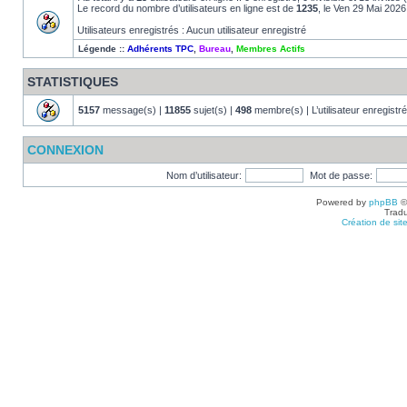
Le record du nombre d’utilisateurs en ligne est de
1235
, le Ven 29 Mai 2026
Utilisateurs enregistrés : Aucun utilisateur enregistré
Légende ::
Adhérents TPC
,
Bureau
,
Membres Actifs
STATISTIQUES
5157
message(s) |
11855
sujet(s) |
498
membre(s) | L’utilisateur enregistré
CONNEXION
Nom d’utilisateur:
Mot de passe:
Powered by
phpBB
©
Tradu
Création de sit