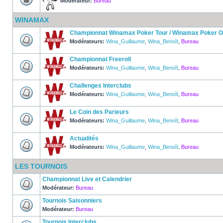
Modérateur:
Bureau
WINAMAX
Championnat Winamax Poker Tour / Winamax Poker 
Modérateurs:
Wina_Guillaume
,
Wina_Benoît
,
Bureau
Championnat Freeroll
Modérateurs:
Wina_Guillaume
,
Wina_Benoît
,
Bureau
Challenges Interclubs
Modérateurs:
Wina_Guillaume
,
Wina_Benoît
,
Bureau
Le Coin des Parieurs
Modérateurs:
Wina_Guillaume
,
Wina_Benoît
,
Bureau
Actualités
Modérateurs:
Wina_Guillaume
,
Wina_Benoît
,
Bureau
LES TOURNOIS
Championnat Live et Calendrier
Modérateur:
Bureau
Tournois Saisonniers
Modérateur:
Bureau
Tournois Interclubs