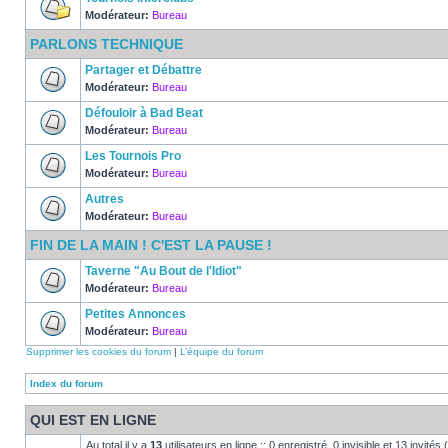
Modérateur:
Bureau
PARLONS TECHNIQUE
Partager et Débattre
Modérateur:
Bureau
Défouloir à Bad Beat
Modérateur:
Bureau
Les Tournois Pro
Modérateur:
Bureau
Autres
Modérateur:
Bureau
FIN DE LA MAIN ! C'EST LA PAUSE !
Taverne "Au Bout de l'Idiot"
Modérateur:
Bureau
Petites Annonces
Modérateur:
Bureau
Supprimer les cookies du forum
|
L’équipe du forum
Index du forum
QUI EST EN LIGNE
Au total il y a
13
utilisateurs en ligne :: 0 enregistré, 0 invisible et 13 invité