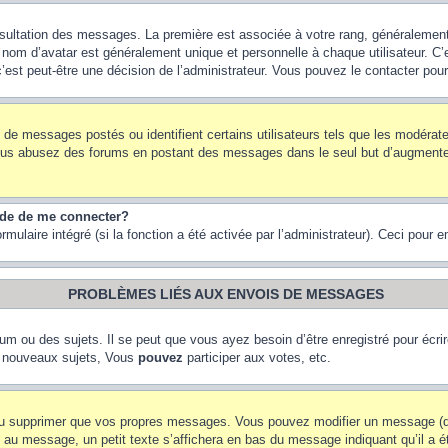
onsultation des messages. La première est associée à votre rang, généraleme
om d’avatar est généralement unique et personnelle à chaque utilisateur. C’es
 c’est peut-être une décision de l’administrateur. Vous pouvez le contacter pou
e de messages postés ou identifient certains utilisateurs tels que les modéra
 Si vous abusez des forums en postant des messages dans le seul but d’augment
nde de me connecter?
rmulaire intégré (si la fonction a été activée par l’administrateur). Ceci pour 
PROBLÈMES LIÉS AUX ENVOIS DE MESSAGES
m ou des sujets. Il se peut que vous ayez besoin d’être enregistré pour écri
 nouveaux sujets, Vous
pouvez
participer aux votes, etc.
ou supprimer que vos propres messages. Vous pouvez modifier un message (que
message, un petit texte s’affichera en bas du message indiquant qu’il a été é