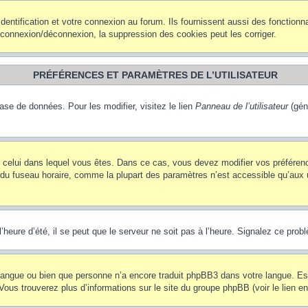
ntification et votre connexion au forum. Ils fournissent aussi des fonctionna
e connexion/déconnexion, la suppression des cookies peut les corriger.
PRÉFÉRENCES ET PARAMÈTRES DE L’UTILISATEUR
ase de données. Pour les modifier, visitez le lien
Panneau de l’utilisateur
(gén
t de celui dans lequel vous êtes. Dans ce cas, vous devez modifier vos préfére
 du fuseau horaire, comme la plupart des paramètres n’est accessible qu’aux ut
heure d’été, il se peut que le serveur ne soit pas à l’heure. Signalez ce probl
re langue ou bien que personne n’a encore traduit phpBB3 dans votre langue. Es
. Vous trouverez plus d’informations sur le site du groupe phpBB (voir le lien e