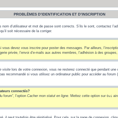
PROBLÈMES D’IDENTIFICATION ET D’INSCRIPTION
nom d’utilisateur et mot de passe sont corrects. S’ils le sont, contactez l’adm
u’il soit nécessaire de la corriger.
i vous devez vous inscrire pour poster des messages. Par ailleurs, l’inscript
ie privée, l’envoi d’e-mails aux autres membres, l’adhésion à des groupes, et
 visite
lors de votre connexion, vous ne resterez connecté que pendant une d
pas recommandé si vous utilisez un ordinateur public pour accéder au forum (b
sateurs connectés?
u forum”, l’option
Cacher mon statut en ligne
. Mettez cette option sur
ain
Oui
 il peut toutefois être réinitialisé. Pour cela, sur la page de connexion, cliq