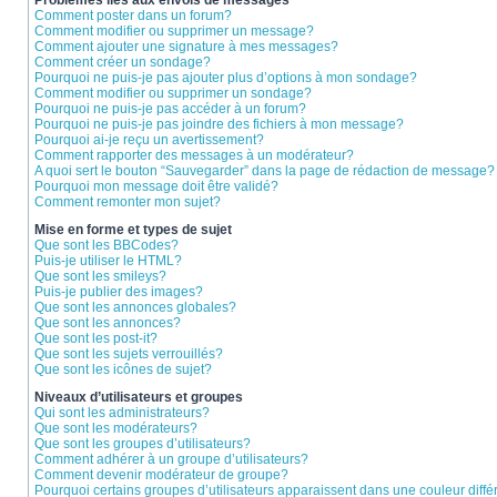
Problèmes liés aux envois de messages
Comment poster dans un forum?
Comment modifier ou supprimer un message?
Comment ajouter une signature à mes messages?
Comment créer un sondage?
Pourquoi ne puis-je pas ajouter plus d’options à mon sondage?
Comment modifier ou supprimer un sondage?
Pourquoi ne puis-je pas accéder à un forum?
Pourquoi ne puis-je pas joindre des fichiers à mon message?
Pourquoi ai-je reçu un avertissement?
Comment rapporter des messages à un modérateur?
A quoi sert le bouton “Sauvegarder” dans la page de rédaction de message?
Pourquoi mon message doit être validé?
Comment remonter mon sujet?
Mise en forme et types de sujet
Que sont les BBCodes?
Puis-je utiliser le HTML?
Que sont les smileys?
Puis-je publier des images?
Que sont les annonces globales?
Que sont les annonces?
Que sont les post-it?
Que sont les sujets verrouillés?
Que sont les icônes de sujet?
Niveaux d’utilisateurs et groupes
Qui sont les administrateurs?
Que sont les modérateurs?
Que sont les groupes d’utilisateurs?
Comment adhérer à un groupe d’utilisateurs?
Comment devenir modérateur de groupe?
Pourquoi certains groupes d’utilisateurs apparaissent dans une couleur diffé