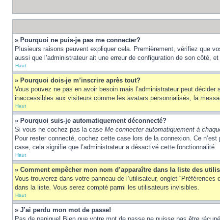
» Pourquoi ne puis-je pas me connecter?
Plusieurs raisons peuvent expliquer cela. Premièrement, vérifiez que vos 
aussi que l’administrateur ait une erreur de configuration de son côté, et q
Haut
» Pourquoi dois-je m’inscrire après tout?
Vous pouvez ne pas en avoir besoin mais l’administrateur peut décider s
inaccessibles aux visiteurs comme les avatars personnalisés, la messager
Haut
» Pourquoi suis-je automatiquement déconnecté?
Si vous ne cochez pas la case
Me connecter automatiquement à chaque
Pour rester connecté, cochez cette case lors de la connexion. Ce n’est 
case, cela signifie que l’administrateur a désactivé cette fonctionnalité.
Haut
» Comment empêcher mon nom d’apparaître dans la liste des utili
Vous trouverez dans votre panneau de l’utilisateur, onglet “Préférences d
dans la liste. Vous serez compté parmi les utilisateurs invisibles.
Haut
» J’ai perdu mon mot de passe!
Pas de panique! Bien que votre mot de passe ne puisse pas être récupéré,