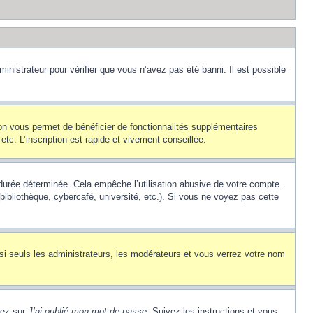
inistrateur pour vérifier que vous n’avez pas été banni. Il est possible
ion vous permet de bénéficier de fonctionnalités supplémentaires
c. L’inscription est rapide et vivement conseillée.
urée déterminée. Cela empêche l’utilisation abusive de votre compte.
ibliothèque, cybercafé, université, etc.). Si vous ne voyez pas cette
si seuls les administrateurs, les modérateurs et vous verrez votre nom
uez sur
J’ai oublié mon mot de passe
. Suivez les instructions et vous