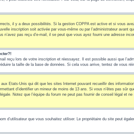
rrects, il y a deux possibilités. Si la gestion COPPA est active et si vous ave
uvelle inscription soit activée par vous-même ou par l’administrateur avant q
us n’avez pas reçu d’e-mail, il se peut que vous ayez fourni une adresse incorre
cter?!
l reçu lors de votre inscription et réessayez. Il est possible aussi que l’adm
éduire la taille de la base de données. Si cela vous arrive, tentez de vous réi
 aux Etats-Unis qui dit que les sites Internet pouvant recueillir des informa
permettant d’identifier un mineur de moins de 13 ans. Si vous n’êtes pas sûr q
gale. Notez que l’équipe du forum ne peut pas fournir de conseil légal et ne 
le nom d’utilisateur que vous souhaitez utiliser. Le propriétaire du site peut ég