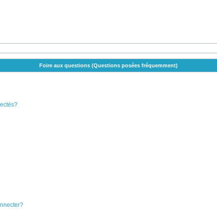
Foire aux questions (Questions posées fréquemment)
nectés?
onnecter?