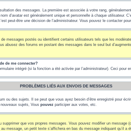
onsultation des messages. La première est associée à votre rang, généraleme
om d’avatar est généralement unique et personnelle à chaque utilisateur. C’es
 c’est peut-être une décision de l’administrateur. Vous pouvez le contacter pou
e de messages postés ou identifient certains utilisateurs tels que les modéra
 Si vous abusez des forums en postant des messages dans le seul but d’augment
nde de me connecter?
rmulaire intégré (si la fonction a été activée par l’administrateur). Ceci pour 
PROBLÈMES LIÉS AUX ENVOIS DE MESSAGES
m ou des sujets. Il se peut que vous ayez besoin d’être enregistré pour écri
 nouveaux sujets, Vous
pouvez
participer aux votes, etc.
ou supprimer que vos propres messages. Vous pouvez modifier un message (que
message, un petit texte s’affichera en bas du message indiquant qu’il a été é