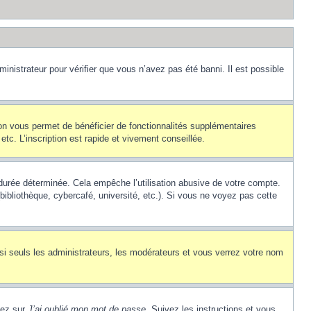
inistrateur pour vérifier que vous n’avez pas été banni. Il est possible
ion vous permet de bénéficier de fonctionnalités supplémentaires
c. L’inscription est rapide et vivement conseillée.
urée déterminée. Cela empêche l’utilisation abusive de votre compte.
ibliothèque, cybercafé, université, etc.). Si vous ne voyez pas cette
si seuls les administrateurs, les modérateurs et vous verrez votre nom
uez sur
J’ai oublié mon mot de passe
. Suivez les instructions et vous