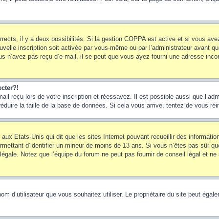
rrects, il y a deux possibilités. Si la gestion COPPA est active et si vous ave
uvelle inscription soit activée par vous-même ou par l’administrateur avant q
us n’avez pas reçu d’e-mail, il se peut que vous ayez fourni une adresse incorre
cter?!
l reçu lors de votre inscription et réessayez. Il est possible aussi que l’adm
éduire la taille de la base de données. Si cela vous arrive, tentez de vous réi
 aux Etats-Unis qui dit que les sites Internet pouvant recueillir des informa
permettant d’identifier un mineur de moins de 13 ans. Si vous n’êtes pas sûr q
gale. Notez que l’équipe du forum ne peut pas fournir de conseil légal et ne 
le nom d’utilisateur que vous souhaitez utiliser. Le propriétaire du site peut ég