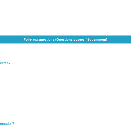
Foire aux questions (Questions posées fréquemment)
nectés?
onnecter?