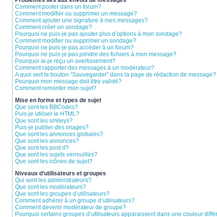
Problèmes liés aux envois de messages
Comment poster dans un forum?
Comment modifier ou supprimer un message?
Comment ajouter une signature à mes messages?
Comment créer un sondage?
Pourquoi ne puis-je pas ajouter plus d’options à mon sondage?
Comment modifier ou supprimer un sondage?
Pourquoi ne puis-je pas accéder à un forum?
Pourquoi ne puis-je pas joindre des fichiers à mon message?
Pourquoi ai-je reçu un avertissement?
Comment rapporter des messages à un modérateur?
A quoi sert le bouton “Sauvegarder” dans la page de rédaction de message?
Pourquoi mon message doit être validé?
Comment remonter mon sujet?
Mise en forme et types de sujet
Que sont les BBCodes?
Puis-je utiliser le HTML?
Que sont les smileys?
Puis-je publier des images?
Que sont les annonces globales?
Que sont les annonces?
Que sont les post-it?
Que sont les sujets verrouillés?
Que sont les icônes de sujet?
Niveaux d’utilisateurs et groupes
Qui sont les administrateurs?
Que sont les modérateurs?
Que sont les groupes d’utilisateurs?
Comment adhérer à un groupe d’utilisateurs?
Comment devenir modérateur de groupe?
Pourquoi certains groupes d’utilisateurs apparaissent dans une couleur diffé