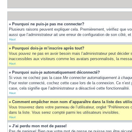
» Pourquoi ne puis-je pas me connecter?
Plusieurs raisons peuvent expliquer cela. Premièrement, vérifiez que vos 
aussi que l’administrateur ait une erreur de configuration de son côté, et q
Haut
» Pourquoi dois-je m’inscrire après tout?
Vous pouvez ne pas en avoir besoin mais l’administrateur peut décider s
inaccessibles aux visiteurs comme les avatars personnalisés, la messager
Haut
» Pourquoi suis-je automatiquement déconnecté?
Si vous ne cochez pas la case
Me connecter automatiquement à chaque
Pour rester connecté, cochez cette case lors de la connexion. Ce n’est 
case, cela signifie que l’administrateur a désactivé cette fonctionnalité.
Haut
» Comment empêcher mon nom d’apparaître dans la liste des utili
Vous trouverez dans votre panneau de l’utilisateur, onglet “Préférences d
dans la liste. Vous serez compté parmi les utilisateurs invisibles.
Haut
» J’ai perdu mon mot de passe!
Pas de panique! Bien que votre mot de passe ne puisse pas être récupéré,