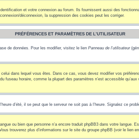
ntification et votre connexion au forum. Ils fournissent aussi des fonctionna
e connexion/déconnexion, la suppression des cookies peut les corriger.
PRÉFÉRENCES ET PARAMÈTRES DE L’UTILISATEUR
ase de données. Pour les modifier, visitez le lien
Panneau de l’utilisateur
(gén
t de celui dans lequel vous êtes. Dans ce cas, vous devez modifier vos préfére
 du fuseau horaire, comme la plupart des paramètres n’est accessible qu’aux ut
heure d’été, il se peut que le serveur ne soit pas à l’heure. Signalez ce probl
re langue ou bien que personne n’a encore traduit phpBB3 dans votre langue. Es
. Vous trouverez plus d’informations sur le site du groupe phpBB (voir le lien e