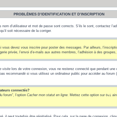
PROBLÈMES D’IDENTIFICATION ET D’INSCRIPTION
nom d’utilisateur et mot de passe sont corrects. S’ils le sont, contactez l’adm
u’il soit nécessaire de la corriger.
i vous devez vous inscrire pour poster des messages. Par ailleurs, l’inscript
ie privée, l’envoi d’e-mails aux autres membres, l’adhésion à des groupes, et
 visite
lors de votre connexion, vous ne resterez connecté que pendant une d
pas recommandé si vous utilisez un ordinateur public pour accéder au forum (b
sateurs connectés?
u forum”, l’option
Cacher mon statut en ligne
. Mettez cette option sur
ain
Oui
 il peut toutefois être réinitialisé. Pour cela, sur la page de connexion, cliq