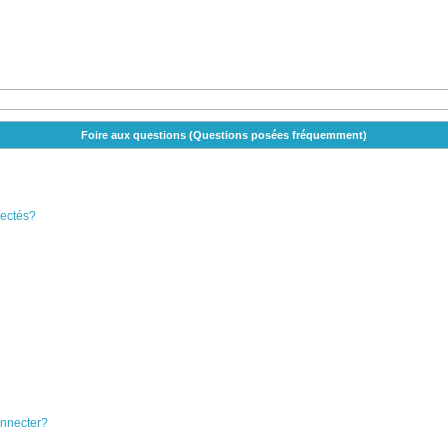
Foire aux questions (Questions posées fréquemment)
nectés?
onnecter?