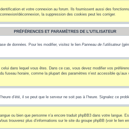
ntification et votre connexion au forum. Ils fournissent aussi des fonctionna
e connexion/déconnexion, la suppression des cookies peut les corriger.
PRÉFÉRENCES ET PARAMÈTRES DE L’UTILISATEUR
ase de données. Pour les modifier, visitez le lien
Panneau de l’utilisateur
(gén
t de celui dans lequel vous êtes. Dans ce cas, vous devez modifier vos préfére
 du fuseau horaire, comme la plupart des paramètres n’est accessible qu’aux ut
heure d’été, il se peut que le serveur ne soit pas à l’heure. Signalez ce probl
re langue ou bien que personne n’a encore traduit phpBB3 dans votre langue. Es
. Vous trouverez plus d’informations sur le site du groupe phpBB (voir le lien e