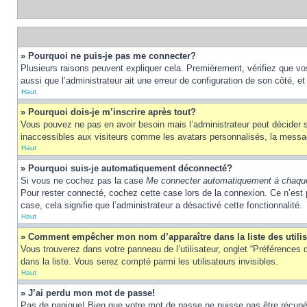
» Pourquoi ne puis-je pas me connecter?
Plusieurs raisons peuvent expliquer cela. Premièrement, vérifiez que vos 
aussi que l’administrateur ait une erreur de configuration de son côté, et q
Haut
» Pourquoi dois-je m’inscrire après tout?
Vous pouvez ne pas en avoir besoin mais l’administrateur peut décider s
inaccessibles aux visiteurs comme les avatars personnalisés, la messager
Haut
» Pourquoi suis-je automatiquement déconnecté?
Si vous ne cochez pas la case
Me connecter automatiquement à chaque
Pour rester connecté, cochez cette case lors de la connexion. Ce n’est 
case, cela signifie que l’administrateur a désactivé cette fonctionnalité.
Haut
» Comment empêcher mon nom d’apparaître dans la liste des utili
Vous trouverez dans votre panneau de l’utilisateur, onglet “Préférences d
dans la liste. Vous serez compté parmi les utilisateurs invisibles.
Haut
» J’ai perdu mon mot de passe!
Pas de panique! Bien que votre mot de passe ne puisse pas être récupéré,