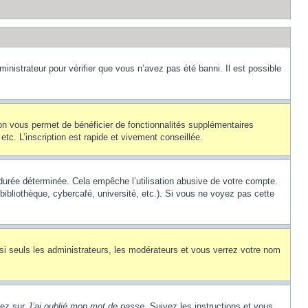
inistrateur pour vérifier que vous n’avez pas été banni. Il est possible
ion vous permet de bénéficier de fonctionnalités supplémentaires
c. L’inscription est rapide et vivement conseillée.
urée déterminée. Cela empêche l’utilisation abusive de votre compte.
ibliothèque, cybercafé, université, etc.). Si vous ne voyez pas cette
si seuls les administrateurs, les modérateurs et vous verrez votre nom
uez sur
J’ai oublié mon mot de passe
. Suivez les instructions et vous