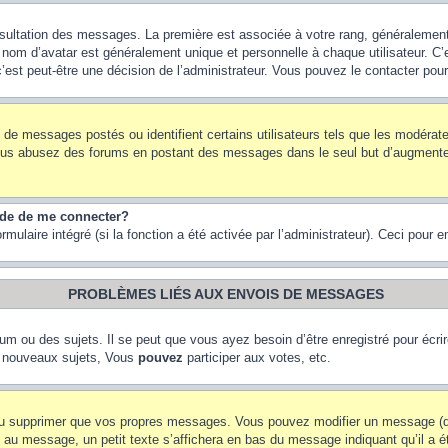
onsultation des messages. La première est associée à votre rang, généraleme
om d’avatar est généralement unique et personnelle à chaque utilisateur. C’es
 c’est peut-être une décision de l’administrateur. Vous pouvez le contacter pou
e de messages postés ou identifient certains utilisateurs tels que les modéra
 Si vous abusez des forums en postant des messages dans le seul but d’augment
nde de me connecter?
rmulaire intégré (si la fonction a été activée par l’administrateur). Ceci pour 
PROBLÈMES LIÉS AUX ENVOIS DE MESSAGES
m ou des sujets. Il se peut que vous ayez besoin d’être enregistré pour écri
 nouveaux sujets, Vous
pouvez
participer aux votes, etc.
ou supprimer que vos propres messages. Vous pouvez modifier un message (que
message, un petit texte s’affichera en bas du message indiquant qu’il a été é