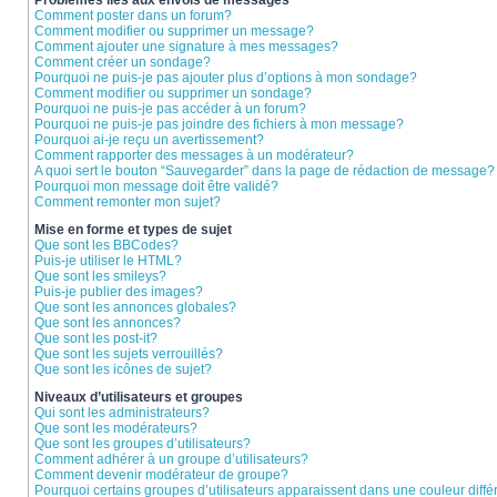
Problèmes liés aux envois de messages
Comment poster dans un forum?
Comment modifier ou supprimer un message?
Comment ajouter une signature à mes messages?
Comment créer un sondage?
Pourquoi ne puis-je pas ajouter plus d’options à mon sondage?
Comment modifier ou supprimer un sondage?
Pourquoi ne puis-je pas accéder à un forum?
Pourquoi ne puis-je pas joindre des fichiers à mon message?
Pourquoi ai-je reçu un avertissement?
Comment rapporter des messages à un modérateur?
A quoi sert le bouton “Sauvegarder” dans la page de rédaction de message?
Pourquoi mon message doit être validé?
Comment remonter mon sujet?
Mise en forme et types de sujet
Que sont les BBCodes?
Puis-je utiliser le HTML?
Que sont les smileys?
Puis-je publier des images?
Que sont les annonces globales?
Que sont les annonces?
Que sont les post-it?
Que sont les sujets verrouillés?
Que sont les icônes de sujet?
Niveaux d’utilisateurs et groupes
Qui sont les administrateurs?
Que sont les modérateurs?
Que sont les groupes d’utilisateurs?
Comment adhérer à un groupe d’utilisateurs?
Comment devenir modérateur de groupe?
Pourquoi certains groupes d’utilisateurs apparaissent dans une couleur diffé