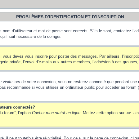
PROBLÈMES D’IDENTIFICATION ET D’INSCRIPTION
nom d’utilisateur et mot de passe sont corrects. S’ils le sont, contactez l’adm
u’il soit nécessaire de la corriger.
i vous devez vous inscrire pour poster des messages. Par ailleurs, l’inscript
ie privée, l’envoi d’e-mails aux autres membres, l’adhésion à des groupes, et
 visite
lors de votre connexion, vous ne resterez connecté que pendant une d
pas recommandé si vous utilisez un ordinateur public pour accéder au forum (b
sateurs connectés?
u forum”, l’option
Cacher mon statut en ligne
. Mettez cette option sur
ain
Oui
 il peut toutefois être réinitialisé. Pour cela, sur la page de connexion, cliq