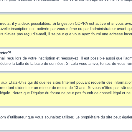
rrects, il y a deux possibilités. Si la gestion COPPA est active et si vous ave
uvelle inscription soit activée par vous-même ou par l’administrateur avant q
us n’avez pas reçu d’e-mail, il se peut que vous ayez fourni une adresse incorre
cter?!
l reçu lors de votre inscription et réessayez. Il est possible aussi que l’adm
éduire la taille de la base de données. Si cela vous arrive, tentez de vous réi
 aux Etats-Unis qui dit que les sites Internet pouvant recueillir des informa
permettant d’identifier un mineur de moins de 13 ans. Si vous n’êtes pas sûr q
gale. Notez que l’équipe du forum ne peut pas fournir de conseil légal et ne 
le nom d’utilisateur que vous souhaitez utiliser. Le propriétaire du site peut ég