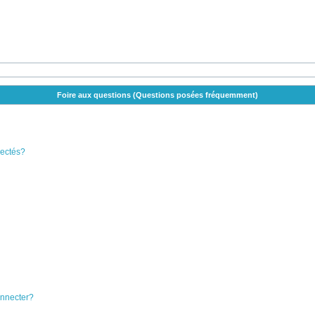
Foire aux questions (Questions posées fréquemment)
nectés?
onnecter?