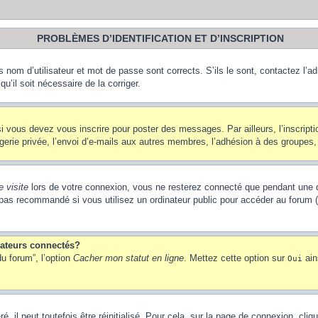
PROBLÈMES D’IDENTIFICATION ET D’INSCRIPTION
nom d’utilisateur et mot de passe sont corrects. S’ils le sont, contactez l’adm
u’il soit nécessaire de la corriger.
i vous devez vous inscrire pour poster des messages. Par ailleurs, l’inscript
ie privée, l’envoi d’e-mails aux autres membres, l’adhésion à des groupes, et
 visite
lors de votre connexion, vous ne resterez connecté que pendant une d
pas recommandé si vous utilisez un ordinateur public pour accéder au forum (b
sateurs connectés?
u forum”, l’option
Cacher mon statut en ligne
. Mettez cette option sur
ain
Oui
 il peut toutefois être réinitialisé. Pour cela, sur la page de connexion, cliq