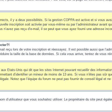
rrects, il y a deux possibilités. Si la gestion COPPA est active et si vous ave
uvelle inscription soit activée par vous-même ou par l’administrateur avant q
us n’avez pas reçu d’e-mail, il se peut que vous ayez fourni une adresse incorre
cter?!
l reçu lors de votre inscription et réessayez. Il est possible aussi que l’adm
éduire la taille de la base de données. Si cela vous arrive, tentez de vous réi
 aux Etats-Unis qui dit que les sites Internet pouvant recueillir des informa
permettant d’identifier un mineur de moins de 13 ans. Si vous n’êtes pas sûr q
gale. Notez que l’équipe du forum ne peut pas fournir de conseil légal et ne 
le nom d’utilisateur que vous souhaitez utiliser. Le propriétaire du site peut ég