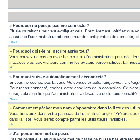
» Pourquoi ne puis-je pas me connecter?
Plusieurs raisons peuvent expliquer cela. Premièrement, vérifiez que vos 
aussi que l’administrateur ait une erreur de configuration de son côté, et q
Haut
» Pourquoi dois-je m’inscrire après tout?
Vous pouvez ne pas en avoir besoin mais l’administrateur peut décider s
inaccessibles aux visiteurs comme les avatars personnalisés, la messager
Haut
» Pourquoi suis-je automatiquement déconnecté?
Si vous ne cochez pas la case
Me connecter automatiquement à chaque
Pour rester connecté, cochez cette case lors de la connexion. Ce n’est 
case, cela signifie que l’administrateur a désactivé cette fonctionnalité.
Haut
» Comment empêcher mon nom d’apparaître dans la liste des utili
Vous trouverez dans votre panneau de l’utilisateur, onglet “Préférences d
dans la liste. Vous serez compté parmi les utilisateurs invisibles.
Haut
» J’ai perdu mon mot de passe!
Pas de panique! Bien que votre mot de passe ne puisse pas être récupéré,