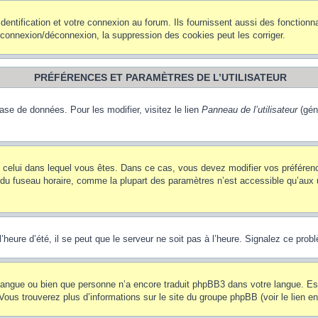
ntification et votre connexion au forum. Ils fournissent aussi des fonctionna
e connexion/déconnexion, la suppression des cookies peut les corriger.
PRÉFÉRENCES ET PARAMÈTRES DE L’UTILISATEUR
ase de données. Pour les modifier, visitez le lien
Panneau de l’utilisateur
(gén
t de celui dans lequel vous êtes. Dans ce cas, vous devez modifier vos préfére
 du fuseau horaire, comme la plupart des paramètres n’est accessible qu’aux ut
heure d’été, il se peut que le serveur ne soit pas à l’heure. Signalez ce probl
re langue ou bien que personne n’a encore traduit phpBB3 dans votre langue. Es
. Vous trouverez plus d’informations sur le site du groupe phpBB (voir le lien e