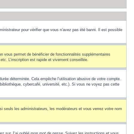
inistrateur pour vérifier que vous n’avez pas été banni. Il est possible
ion vous permet de bénéficier de fonctionnalités supplémentaires
c. L’inscription est rapide et vivement conseillée.
urée déterminée. Cela empêche l’utilisation abusive de votre compte.
ibliothèque, cybercafé, université, etc.). Si vous ne voyez pas cette
si seuls les administrateurs, les modérateurs et vous verrez votre nom
uez sur
J’ai oublié mon mot de passe
. Suivez les instructions et vous