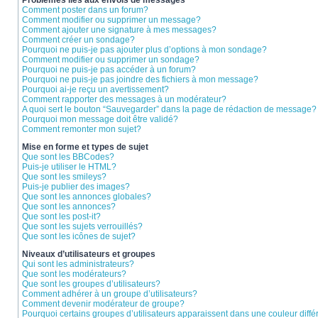
Problèmes liés aux envois de messages
Comment poster dans un forum?
Comment modifier ou supprimer un message?
Comment ajouter une signature à mes messages?
Comment créer un sondage?
Pourquoi ne puis-je pas ajouter plus d’options à mon sondage?
Comment modifier ou supprimer un sondage?
Pourquoi ne puis-je pas accéder à un forum?
Pourquoi ne puis-je pas joindre des fichiers à mon message?
Pourquoi ai-je reçu un avertissement?
Comment rapporter des messages à un modérateur?
A quoi sert le bouton “Sauvegarder” dans la page de rédaction de message?
Pourquoi mon message doit être validé?
Comment remonter mon sujet?
Mise en forme et types de sujet
Que sont les BBCodes?
Puis-je utiliser le HTML?
Que sont les smileys?
Puis-je publier des images?
Que sont les annonces globales?
Que sont les annonces?
Que sont les post-it?
Que sont les sujets verrouillés?
Que sont les icônes de sujet?
Niveaux d’utilisateurs et groupes
Qui sont les administrateurs?
Que sont les modérateurs?
Que sont les groupes d’utilisateurs?
Comment adhérer à un groupe d’utilisateurs?
Comment devenir modérateur de groupe?
Pourquoi certains groupes d’utilisateurs apparaissent dans une couleur diffé