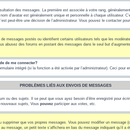
onsultation des messages. La première est associée à votre rang, généraleme
om d’avatar est généralement unique et personnelle à chaque utilisateur. C’es
 c’est peut-être une décision de l’administrateur. Vous pouvez le contacter pou
e de messages postés ou identifient certains utilisateurs tels que les modéra
 Si vous abusez des forums en postant des messages dans le seul but d’augment
nde de me connecter?
rmulaire intégré (si la fonction a été activée par l’administrateur). Ceci pour 
PROBLÈMES LIÉS AUX ENVOIS DE MESSAGES
m ou des sujets. Il se peut que vous ayez besoin d’être enregistré pour écri
 nouveaux sujets, Vous
pouvez
participer aux votes, etc.
ou supprimer que vos propres messages. Vous pouvez modifier un message (que
message, un petit texte s’affichera en bas du message indiquant qu’il a été é