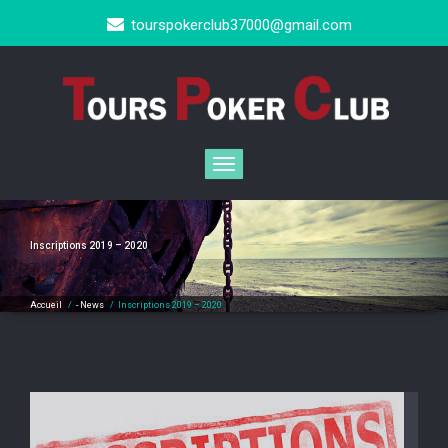
Skip
tourspokerclub37000@gmail.com
to
content
Afficher/masquer
la
navigation
Inscriptions 2019 – 2020
Accueil
/
- News
/
Inscriptions 2019 – 2020